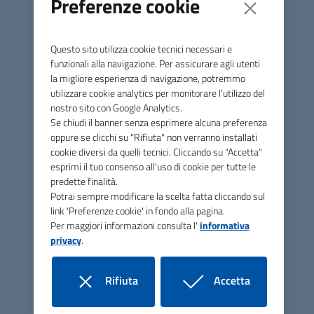
Preferenze cookie
Primavera», Galeata (FC), per gli anni scolastici
2026/2027 – 2027/2028 – 2028/2029 – 2029/2030.
Questo sito utilizza cookie tecnici necessari e
funzionali alla navigazione. Per assicurare agli utenti
la migliore esperienza di navigazione, potremmo
Riferimenti della Stazione Appaltante
utilizzare cookie analytics per monitorare l’utilizzo del
nostro sito con Google Analytics.
ASP SAN VINCENZO DE' PAOLI Via Unità d'Italia, 47
Se chiudi il banner senza esprimere alcuna preferenza
47018 - Santa Sofia (FC)
oppure se clicchi su "Rifiuta" non verranno installati
cookie diversi da quelli tecnici. Cliccando su "Accetta"
Telefono: +39 0543 973051
esprimi il tuo consenso all'uso di cookie per tutte le
predette finalità.
PEC: info@pec.asp-sanvincenzodepaoli.it
Potrai sempre modificare la scelta fatta cliccando sul
link 'Preferenze cookie' in fondo alla pagina.
L’affidamento in oggetto è stato disposto con la
Per maggiori informazioni consulta l'
informativa
Determinazione a contrarre n. 40 del 03/06/2026 del
privacy
.
Funzionario dei Servizi Sociali dell’ASP San Vincenzo de’
Paoli, Dott.ssa Paola Zucchi.
Rifiuta
Accetta
La presente procedura aperta è interamente svolta
i cookie
i cookie
tramite la piattaforma telematica accessibile all’indirizzo: