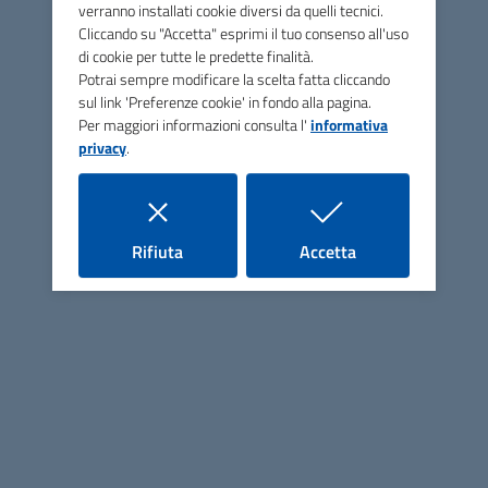
verranno installati cookie diversi da quelli tecnici.
Graduatoria provvisoria 2026
Cliccando su "Accetta" esprimi il tuo consenso all'uso
(PDF, 296 KB)
di cookie per tutte le predette finalità.
Potrai sempre modificare la scelta fatta cliccando
sul link 'Preferenze cookie' in fondo alla pagina.
Con determina n. 48 del 19/06/2026 si rende
Per maggiori informazioni consulta l'
informativa
nota la graduatoria delle case popolari del
privacy
.
Comune di Premilcuore.
i cookie
i cookie
Rifiuta
Accetta
ASP San Vincenzo de' Paoli
Contatti