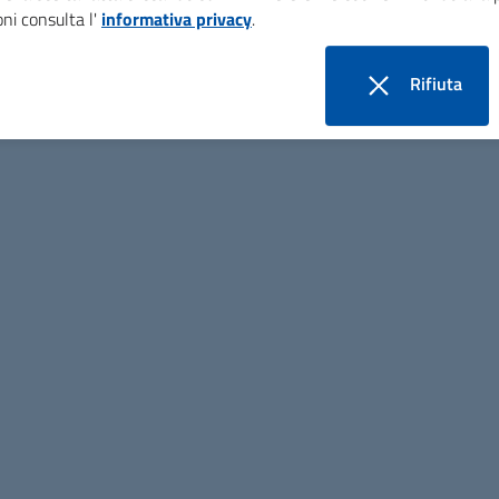
ni consulta l'
informativa privacy
.
Rifiuta
link procedura di gara
i cookie
https://old.romagnaforlivese.it/servizi/bandi
Uffici e Argomenti