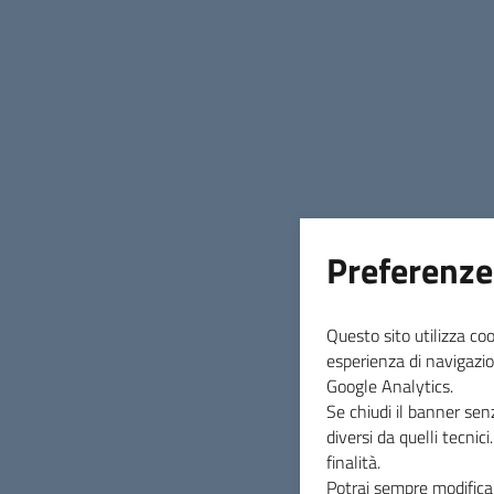
2026/30
09 giugno 2026
E' stata pubblicata la PROCEDURA
APERTA AI SENSI DELL'ART. 71 DEL
D.LGS. 36/2023 PER L‘AFFIDAMENTO
DELLA GESTIONE DEL NIDO
Preferenze
D'INFANZIA «FIOCCO DI NEVE», SANTA
SOFIA (FC), PER GLI ANNI SCOLASTICI
2026/2027 – 2027/2028 – 2028/2029
Questo sito utilizza coo
– 2029/2030
esperienza di navigazio
Google Analytics.
Se chiudi il banner sen
diversi da quelli tecnic
Data di Pubblicazione
finalità.
09 giugno 2026
Potrai sempre modificar