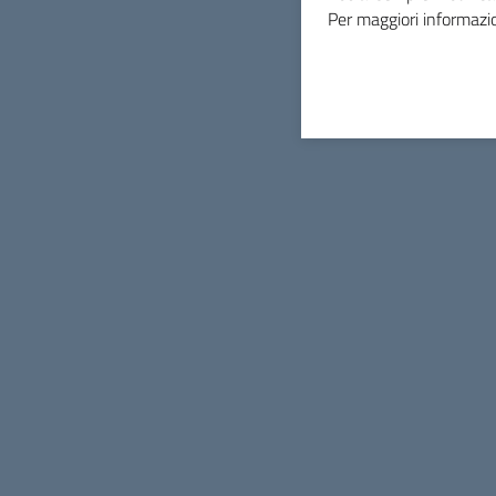
Per maggiori informazio
INDICE DELLA PAGINA
link procedura di gara
ASP San Vincenzo de' Paoli
Azienda di Servizi alla Persona
Contatti
Via Unità d'Italia, 47 - 47018 Santa Sofia (FC)