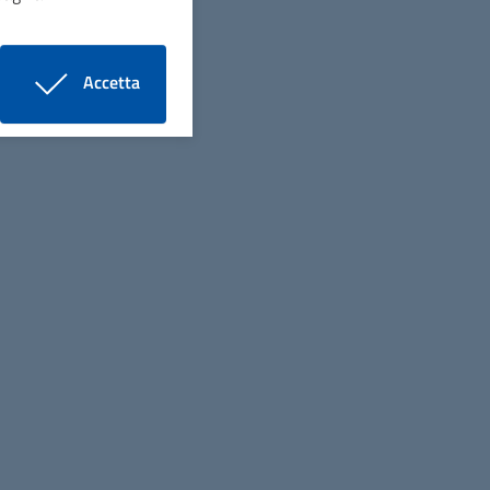
Accetta
i cookie
/bandi_fase02.aspx?ID=17148
Seguici su