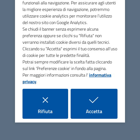
funzionali alla navigazione. Per assicurare agli utenti
la migliore esperienza di navigazione, potremmo
utilizzare cookie analytics per monitorare l’utilizzo
del nostro sito con Google Analytics.
Se chiudi il banner senza esprimere alcuna
Adulti e famiglie
Disabili
preferenza oppure se clicchi su "Rifiuta" non
verranno installati cookie diversi da quelli tecnici.
Anziani
Cliccando su "Accetta" esprimi il tuo consenso all'uso
06 luglio 2026
di cookie per tutte le predette finalità.
Graduatoria definitiva ERP
Potrai sempre modificare la scelta fatta cliccando
2026 Premilcuore
sul link 'Preferenze cookie' in fondo alla pagina.
Per maggiori informazioni consulta l'
informativa
privacy
.
La graduatoria definitiva del Bando per le case
popolari del Comune di Premilcuore rimarrà
pubblicata per 15 giorni.
i cookie
i cookie
Rifiuta
Accetta