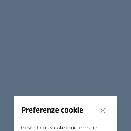
Minori e giovani
Adulti e famiglie
06 luglio 2026
Graduatoria Nido d'infanzia
Fiocco di Neve 2026-27
E' pubblicata la graduatoria per l'accesso ai posti
convenzionati con il Comune di Santa Sofia,
messi a disposizione al Nido d'Infanzia Fiocco di
Neve per l'anno educativo 2026-27.
Preferenze cookie
Questo sito utilizza cookie tecnici necessari e