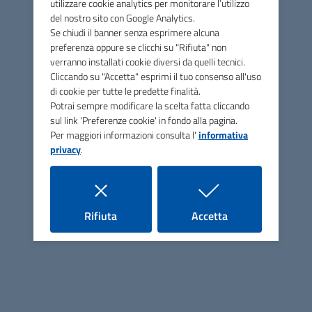
utilizzare cookie analytics per monitorare l’utilizzo
del nostro sito con Google Analytics.
ASP San Vincenzo de' Paoli
Se chiudi il banner senza esprimere alcuna
preferenza oppure se clicchi su "Rifiuta" non
verranno installati cookie diversi da quelli tecnici.
Cliccando su "Accetta" esprimi il tuo consenso all'uso
Contatti
di cookie per tutte le predette finalità.
Potrai sempre modificare la scelta fatta cliccando
Via Unità d'Italia, 47 - 47018 Santa Sofia (FC)
sul link 'Preferenze cookie' in fondo alla pagina.
Per maggiori informazioni consulta l'
informativa
Tel.
0543 973051
privacy
.
E-mail
asp@asp-sanvincenzodepaoli.it
PEC
info@pec.asp-sanvincenzodepaoli.it
i cookie
i cookie
Rifiuta
Accetta
C.F. e P.IVA: 03774550408
Codice Univoco per la fatturazione: UFGTYN
Uffici e Argomenti
Uffici (orari, telefoni, email)
Anziani