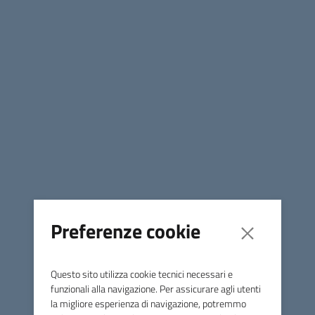
formazione professionale, nell'acquisto dell'abbonamento
bus Start Romagna
Condividi
Scarica i documenti
Scarica i documenti
AVVISO BONUS BUS CIVITELLA 2024.pdf
(PDF, 322
KB)
Preferenze cookie
MODULO DOMANDA BONUS BUS 2024.pdf
(PDF,
241 KB)
Questo sito utilizza cookie tecnici necessari e
funzionali alla navigazione. Per assicurare agli utenti
la migliore esperienza di navigazione, potremmo