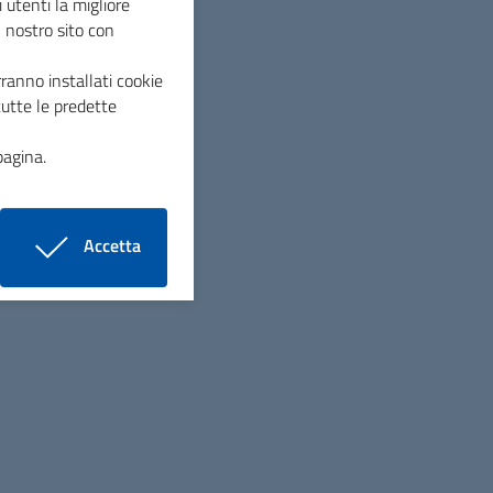
 utenti la migliore
l nostro sito con
ranno installati cookie
tutte le predette
Seguici su
pagina.
Linee guida di design per la PA
Accetta
i cookie
Credits