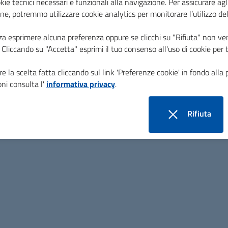
kie tecnici necessari e funzionali alla navigazione. Per assicurare agli
ne, potremmo utilizzare cookie analytics per monitorare l’utilizzo de
za esprimere alcuna preferenza oppure se clicchi su "Rifiuta" non ver
i. Cliccando su "Accetta" esprimi il tuo consenso all'uso di cookie per 
Uffici e Argomenti
e la scelta fatta cliccando sul link 'Preferenze cookie' in fondo alla 
Uffici (orari, telefoni, email)
ni consulta l'
informativa privacy
.
Anziani
Rifiuta
Minori e giovani
Disabili
i cookie
Adulti e famiglie
Note Legali
Preferenze cookie
Elenco Siti Tematici