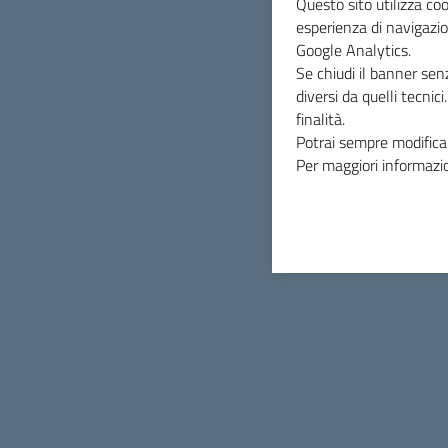
Questo sito utilizza coo
ASP San Vincenzo de' Paoli
esperienza di navigazio
Azienda di Servizi alla Persona
Google Analytics.
Se chiudi il banner sen
diversi da quelli tecnic
Contatti
finalità.
Potrai sempre modificar
Via Unità d'Italia, 47 - 47018 Santa Sofia (FC)
Per maggiori informazio
Tel.
0543 973051
E-mail
asp@asp-sanvincenzodepaoli.it
PEC
info@pec.asp-sanvincenzodepaoli.it
C.F. e P.IVA: 03774550408
Codice Univoco per la fatturazione: UFGTYN
Sezione Link Utili
Cerca nel sito
Mappa del sito
Privacy