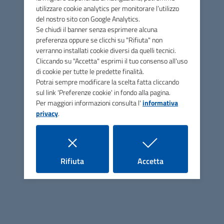
utilizzare cookie analytics per monitorare l’utilizzo
del nostro sito con Google Analytics.
Se chiudi il banner senza esprimere alcuna
ASP San Vincenzo de' Paoli
preferenza oppure se clicchi su "Rifiuta" non
verranno installati cookie diversi da quelli tecnici.
Cliccando su "Accetta" esprimi il tuo consenso all'uso
di cookie per tutte le predette finalità.
Contatti
Potrai sempre modificare la scelta fatta cliccando
sul link 'Preferenze cookie' in fondo alla pagina.
Via Unità d'Italia, 47 - 47018 Santa Sofia (FC)
Per maggiori informazioni consulta l'
informativa
privacy
.
Tel.
0543 973051
E-mail
asp@asp-sanvincenzodepaoli.it
PEC
info@pec.asp-sanvincenzodepaoli.it
i cookie
i cookie
Rifiuta
Accetta
C.F. e P.IVA: 03774550408
Codice Univoco per la fatturazione: UFGTYN
Uffici e Argomenti
Uffici (orari, telefoni, email)