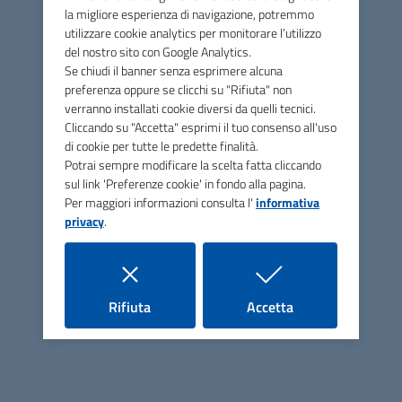
la migliore esperienza di navigazione, potremmo
utilizzare cookie analytics per monitorare l’utilizzo
del nostro sito con Google Analytics.
Se chiudi il banner senza esprimere alcuna
preferenza oppure se clicchi su "Rifiuta" non
ASP San Vincenzo de' Paoli
verranno installati cookie diversi da quelli tecnici.
Cliccando su "Accetta" esprimi il tuo consenso all'uso
di cookie per tutte le predette finalità.
Potrai sempre modificare la scelta fatta cliccando
Contatti
sul link 'Preferenze cookie' in fondo alla pagina.
Per maggiori informazioni consulta l'
informativa
Via Unità d'Italia, 47 - 47018 Santa Sofia (FC)
privacy
.
Tel.
0543 973051
E-mail
asp@asp-sanvincenzodepaoli.it
PEC
info@pec.asp-sanvincenzodepaoli.it
i cookie
i cookie
Rifiuta
Accetta
C.F. e P.IVA: 03774550408
Codice Univoco per la fatturazione: UFGTYN
Uffici e Argomenti