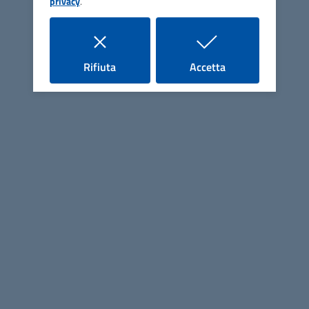
privacy
.
ASP San Vincenzo de' Paoli
i cookie
i cookie
Rifiuta
Accetta
Contatti
Via Unità d'Italia, 47 - 47018 Santa Sofia (FC)
Tel.
0543 973051
E-mail
asp@asp-sanvincenzodepaoli.it
PEC
info@pec.asp-sanvincenzodepaoli.it
C.F. e P.IVA: 03774550408
Codice Univoco per la fatturazione: UFGTYN
Uffici e Argomenti
Uffici (orari, telefoni, email)