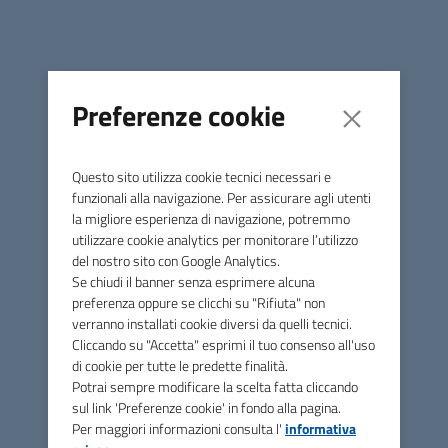
scarica i documenti per la
rinegoziazione dei canoni di
locazione
Preferenze cookie
Modello privacy-UO.pdf
(PDF, 151 KB)
Avviso Rinegoziazioni 2024.pdf
(PDF, 162 KB)
Questo sito utilizza cookie tecnici necessari e
funzionali alla navigazione. Per assicurare agli utenti
domanda mod A riduzione canone 2024.pdf
(PDF,
la migliore esperienza di navigazione, potremmo
156 KB)
utilizzare cookie analytics per monitorare l’utilizzo
del nostro sito con Google Analytics.
Se chiudi il banner senza esprimere alcuna
domanda mod B modifica tipologia contrattuale.pdf
preferenza oppure se clicchi su "Rifiuta" non
(PDF, 154 KB)
verranno installati cookie diversi da quelli tecnici.
Cliccando su "Accetta" esprimi il tuo consenso all'uso
Testo_delibera_GPG2024684.pdf
(PDF, 321 KB)
di cookie per tutte le predette finalità.
Potrai sempre modificare la scelta fatta cliccando
sul link 'Preferenze cookie' in fondo alla pagina.
Per maggiori informazioni consulta l'
informativa