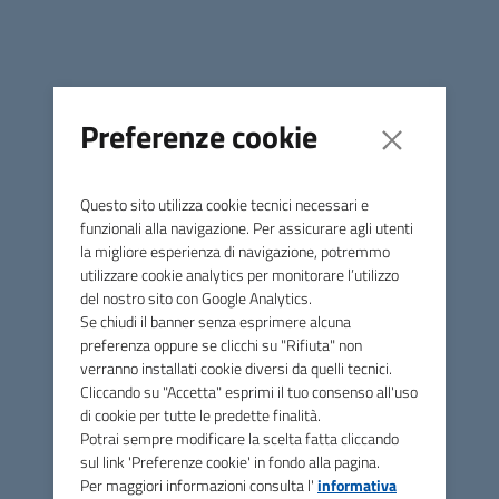
Emilia-Romagna n. 24 del 24/06/2025 e di Giunta
Regionale n. 1165 del 14/07/2025, nonché ai sensi del
D.Lgs. 13 aprile 2017, n. 63 “Effettività del diritto allo
studio attraverso la definizione delle prestazioni, in
relazione ai servizi alla persona, con particolare riferimento
Preferenze cookie
alle condizioni di disagio e ai servizi strumentali”.
Consulta il testo integrale del bando e le informazioni
Questo sito utilizza cookie tecnici necessari e
pubblicate sulla pagina delle
Borse di Studio
funzionali alla navigazione. Per assicurare agli utenti
della Provincia di Forlì Cesena
la migliore esperienza di navigazione, potremmo
utilizzare cookie analytics per monitorare l’utilizzo
Termini e modalità di
del nostro sito con Google Analytics.
presentazione della domanda
Se chiudi il banner senza esprimere alcuna
preferenza oppure se clicchi su "Rifiuta" non
Sarà possibile presentare le domande per la concessione
verranno installati cookie diversi da quelli tecnici.
delle borse di studio
dal 4 settembre 2025 fino alle ore
Cliccando su "Accetta" esprimi il tuo consenso all'uso
18:00 del 24 ottobre 2025
.
di cookie per tutte le predette finalità.
Potrai sempre modificare la scelta fatta cliccando
La compilazione della domanda, resa ai sensi del DPR
sul link 'Preferenze cookie' in fondo alla pagina.
445/2000, dovrà essere effettuata da uno dei genitori o
Per maggiori informazioni consulta l'
informativa
da chi rappresenta legalmente il minore o direttamente