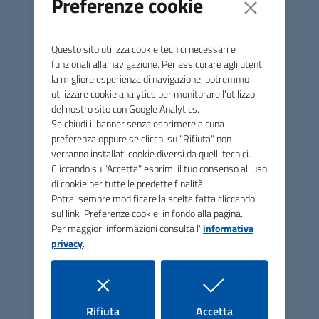
Preferenze cookie
Questo sito utilizza cookie tecnici necessari e
Bonus Bus rimborso parziale abbonamento
funzionali alla navigazione. Per assicurare agli utenti
Start Romagna
la migliore esperienza di navigazione, potremmo
utilizzare cookie analytics per monitorare l’utilizzo
Misura straordinaria e sperimentale a sostegno
del nostro sito con Google Analytics.
dell’ampliamento dell’offerta e dell’accesso al
sistema integrato dei servizi educativi per l’infanzia
Se chiudi il banner senza esprimere alcuna
per i bambini in età tra 0-3 anni, promossa dalla
preferenza oppure se clicchi su "Rifiuta" non
Regione Emilia Romagna a valere sul Fondo sociale
verranno installati cookie diversi da quelli tecnici.
europeo Plus
Cliccando su "Accetta" esprimi il tuo consenso all'uso
di cookie per tutte le predette finalità.
Potrai sempre modificare la scelta fatta cliccando
sul link 'Preferenze cookie' in fondo alla pagina.
Per maggiori informazioni consulta l'
informativa
privacy
.
i cookie
i cookie
Rifiuta
Accetta